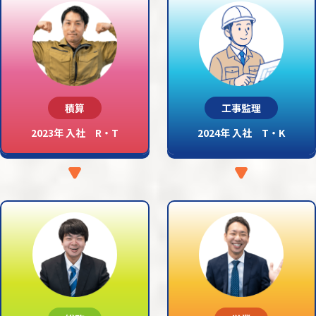
積算
工事監理
2023年 入社 R・T
2024年 入社 T・K