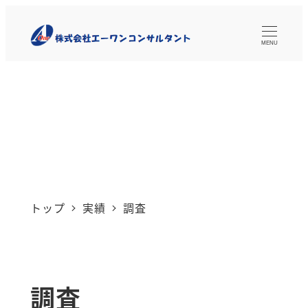
メ
イ
MENU
ン
コ
ン
テ
ン
トップ
実績
調査
ツ
へ
移
調査
動