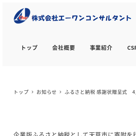
メ
イ
ふるさと納税 感謝状
ン
コ
トップ
会社概要
事業紹介
C
ン
カテゴ
2022年5月13日
2025年8月26日
お
投稿日
更新日
テ
ン
トップ
お知らせ
ふるさと納税 感謝状贈呈式 4
ツ
へ
移
動
企業版ふるさと納税として天草市に寄附を行