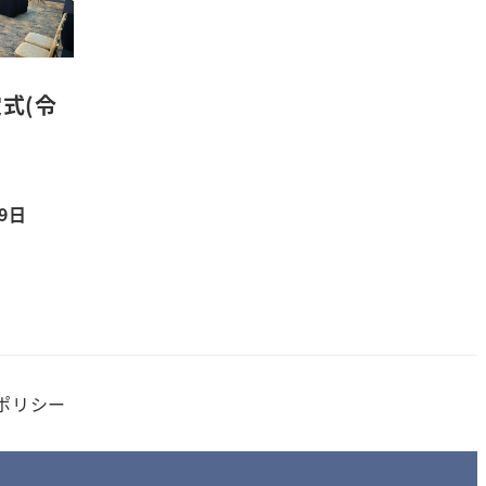
式(令
29日
ポリシー