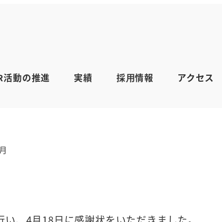
贈呈式 4月
SR活動の推進
実績
採⽤情報
アクセス
リー
知らせ
月
い、4月18日に感謝状をいただきました。