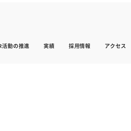
式
SR活動の推進
実績
採⽤情報
アクセス
リー
知らせ
。