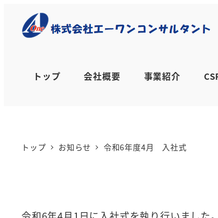
メ
イ
令和6年度4月 入社
ン
コ
トップ
会社概要
事業紹介
C
ン
カテゴ
2024年4月2日
2025年4月18日
お
投稿日
更新日
テ
ン
トップ
お知らせ
令和6年度4月 入社式
ツ
へ
移
動
令和6年4月1日に入社式を執り行いました